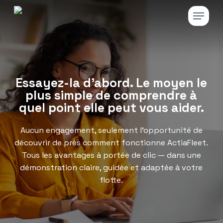
Skip
Menu
to
main
Close
content
Menu
Essayez-la d’abord. Le moyen le
plus simple de comprendre à
quel point elle peut vous aider.
Aucun engagement, seulement l’opportunité de
découvrir de près comment fonctionne ActiaFleet.
Tous les avantages à portée de clic — dans une
démonstration claire, guidée et adaptée à votre
flotte.