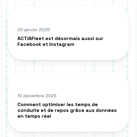
fait
ACTIAFleet
désormais
est
partie
désormais
intégrante
20 janvier 2026
aussi
des
ACTIAFleet est désormais aussi sur
sur
Facebook et Instagram
opérations
Facebook
quotidiennes.
et
Instagram
Comment
optimiser
les
10 décembre 2025
temps
Comment optimiser les temps de
de
conduite et de repos grâce aux données
conduite
en temps réel
et
de
repos