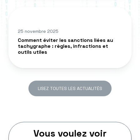
grâce
Comment
aux
éviter
données
les
en
25 novembre 2025
sanctions
temps
Comment éviter les sanctions liées au
liées
tachygraphe : règles, infractions et
réel
au
outils utiles
tachygraphe
:
règles,
infractions
LISEZ TOUTES LES ACTUALITÉS
et
outils
utiles
Vous voulez voir