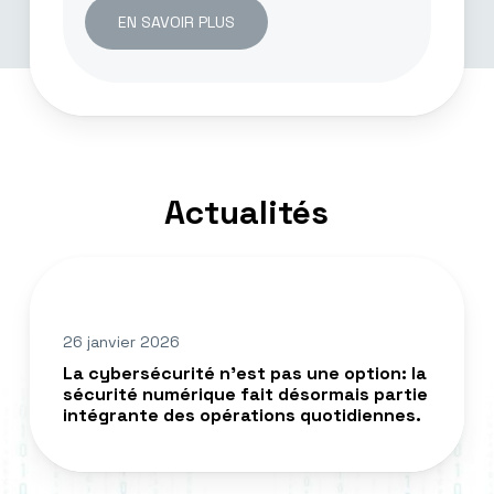
EN SAVOIR PLUS
Actualités
La
cybersécurité
n’est
26 janvier 2026
pas
La cybersécurité n’est pas une option: la
une
sécurité numérique fait désormais partie
option:
intégrante des opérations quotidiennes.
la
sécurité
numérique