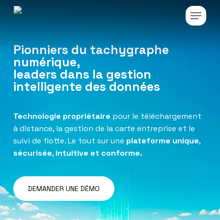
Skip
Menu
to
main
Close
content
Menu
Pionniers du tachygraphe
numérique,
leaders dans la gestion
intelligente des données
Technologie propriétaire
pour le téléchargement
à distance, la gestion de la carte entreprise et le
suivi de flotte. Le tout sur une
plateforme unique
,
sécurisée
,
intuitive et conforme.
DEMANDER UNE DÉMO